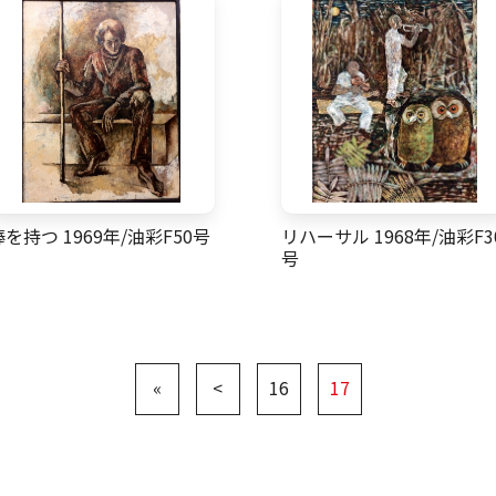
棒を持つ 1969年/油彩F50号
リハーサル 1968年/油彩F3
号
«
<
16
17