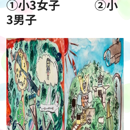
①小3女子 ②小
3男子